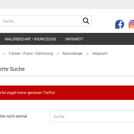
Suche...
MALERBEDARF • WERKZEUGE
INFRAROT
»
»
»
Farben • Putze • Dämmung
Raumdesign
Ideapaint
erte Suche
che ergab keine genauen Treffer.
N
Sie noch einmal