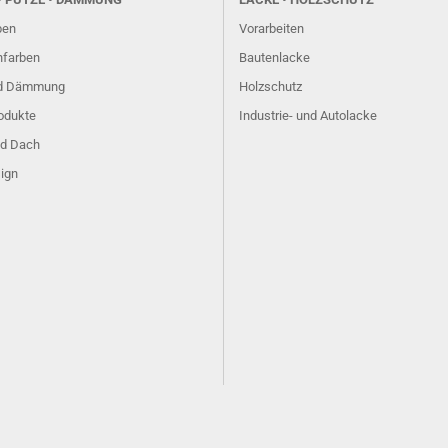
ben
Vorarbeiten
farben
Bautenlacke
nd Dämmung
Holzschutz
odukte
Industrie- und Autolacke
d Dach
ign