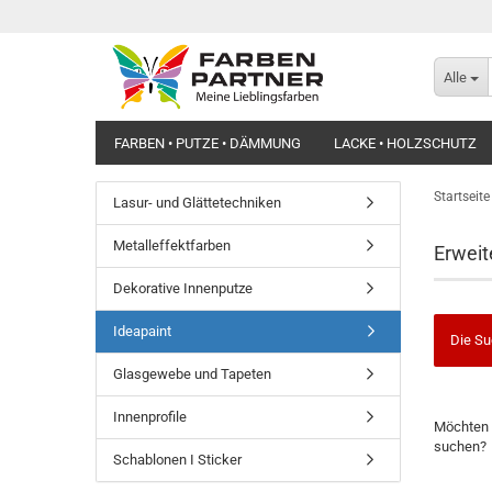
Alle
FARBEN • PUTZE • DÄMMUNG
LACKE • HOLZSCHUTZ
Startseite
Lasur- und Glättetechniken
Metalleffektfarben
Erweit
Dekorative Innenputze
Ideapaint
Die Su
Glasgewebe und Tapeten
MÖCHTE
Innenprofile
Möchten 
SIE
suchen?
NOCH
Schablonen I Sticker
EINMAL