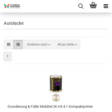
Autolacke
Sortieren nach
pro Seite
Sortieren nach
40 pro Seite
1
Grundierung & Füller Mobihel 2K HS 4:1 Kompaktprimer