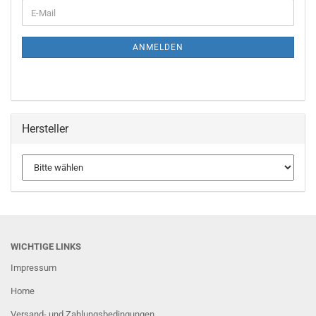
WEITER
E-
ZUR
Mail
NEWSLETTER-
ANMELDUNG
ANMELDEN
Hersteller
WICHTIGE LINKS
Impressum
Home
Versand- und Zahlungsbedingungen