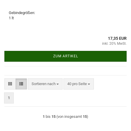
Gebindegrößen:
1 lt
17,35 EUR
inkl. 20% MwSt.
ZUM ARTIKEL
Sortieren nach
pro Seite
Sortieren nach
40 pro Seite
1
1
bis
15
(von insgesamt
15
)