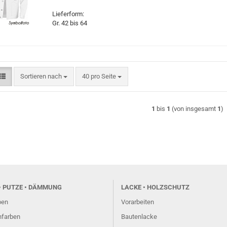
Lieferform:
Gr. 42 bis 64
Sortieren nach
pro Seite
Sortieren nach
40 pro Seite
1
bis
1
(von insgesamt
1
)
• PUTZE • DÄMMUNG
LACKE • HOLZSCHUTZ
ben
Vorarbeiten
farben
Bautenlacke