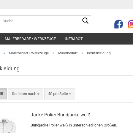
Suche...
MALERBEDARF • WERKZEUGE
INFRAROT
»
»
»
Malerbedarf • Werkzeuge
Malerbedarf
Berufskleidung
kleidung
Sortieren nach
pro Seite
Sortieren nach
40 pro Seite
Jacke Polier Bundjacke weiß
Bundjacke Polier weiß in unterschiedlichen Größen.