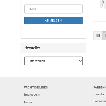
WEITER
E-
ZUR
Mail
NEWSLETTER-
ANMELDUNG
ANMELDEN
Hersteller
WICHTIGE LINKS
FARBEN
Innenfar
Impressum
Fassaden
Home