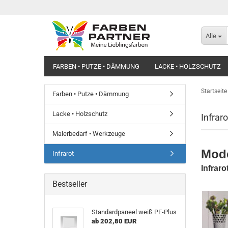
Alle
FARBEN • PUTZE • DÄMMUNG
LACKE • HOLZSCHUTZ
Startseite
Farben • Putze • Dämmung
Lacke • Holzschutz
Infraro
Malerbedarf • Werkzeuge
Mode
Infrarot
Infrar
Bestseller
Standardpaneel weiß PE-Plus
ab 202,80 EUR