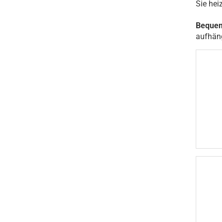
Sie hei
Beque
aufhäng