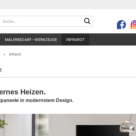
Suche...
MALERBEDARF • WERKZEUGE
INFRAROT
»
Infrarot
t
rnes Heizen.
otpaneele in modernstem Design.