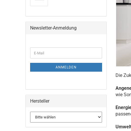
Newsletter-Anmeldung
WEITER
E-
ZUR
Mail
NEWSLETTER-
ANMELDUNG
ANMELDEN
Die Zuk
Angen
wie Son
Hersteller
Energi
passend
Umwelt