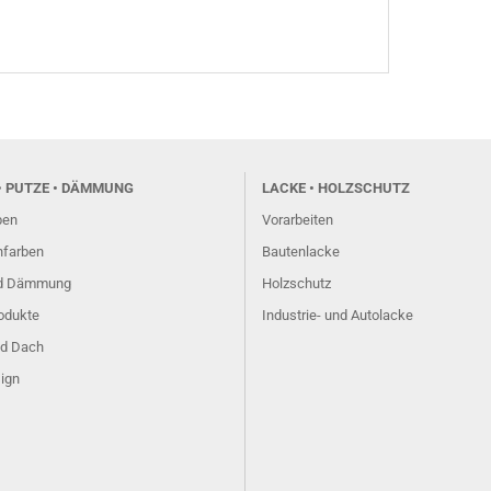
• PUTZE • DÄMMUNG
LACKE • HOLZSCHUTZ
ben
Vorarbeiten
farben
Bautenlacke
nd Dämmung
Holzschutz
odukte
Industrie- und Autolacke
d Dach
ign