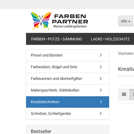
Alle
FARBEN • PUTZE • DÄMMUNG
LACKE • HOLZSCHUTZ
Startseite
Pinsel und Bürsten
Farbwalzen, Bügel und Sets
Kreati
Farbwannen und Abstreifgitter
Malerspachteln, Glättekellen
Kreativtechniken
Schnitzer, Schleifgeräte
Bestseller