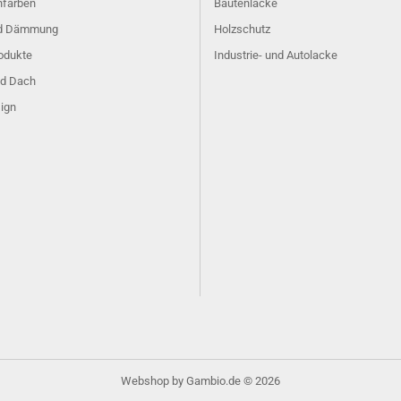
farben
Bautenlacke
nd Dämmung
Holzschutz
odukte
Industrie- und Autolacke
d Dach
ign
Webshop
by Gambio.de © 2026