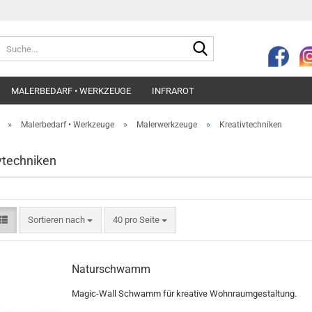
Suche...
MALERBEDARF • WERKZEUGE
INFRAROT
»
»
»
Malerbedarf • Werkzeuge
Malerwerkzeuge
Kreativtechniken
vtechniken
Sortieren nach
pro Seite
Sortieren nach
40 pro Seite
Naturschwamm
Magic-Wall Schwamm für kreative Wohnraumgestaltung.