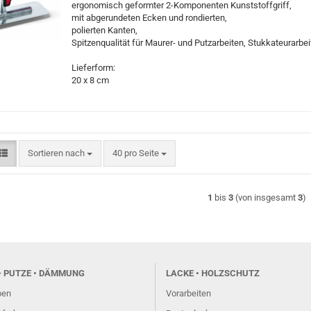
ergonomisch geformter 2-Komponenten Kunststoffgriff,
mit abgerundeten Ecken und rondierten,
polierten Kanten,
Spitzenqualität für Maurer- und Putzarbeiten, Stukkateurarbei
Lieferform:
20 x 8 cm
Sortieren nach
pro Seite
Sortieren nach
40 pro Seite
1
bis
3
(von insgesamt
3
)
• PUTZE • DÄMMUNG
LACKE • HOLZSCHUTZ
ben
Vorarbeiten