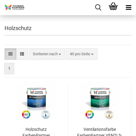
Holzschutz
Sortieren nach
pro Seite
Sortieren nach
40 pro Seite
1
Holzschutz
Ventilationsfarbe
FarbenPartner
FarbenPartner VENTI 3-