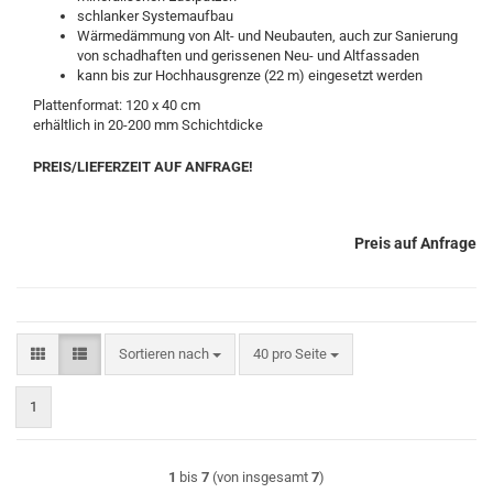
schlanker Systemaufbau
Wärmedämmung von Alt- und Neubauten, auch zur Sanierung
von schadhaften und gerissenen Neu- und Altfassaden
kann bis zur Hochhausgrenze (22 m) eingesetzt werden
Plattenformat: 120 x 40 cm
erhältlich in 20-200 mm Schichtdicke
PREIS/LIEFERZEIT AUF ANFRAGE!
Preis auf Anfrage
Sortieren nach
pro Seite
Sortieren nach
40 pro Seite
1
1
bis
7
(von insgesamt
7
)