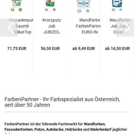
Fassadenputz
Kratzputz
Wandfarbe
Wandfarbe
er
Baumit
Jub
FarbenPartner
Jub Jupol
SilikatTop
JUBIZOL
EURO-IN
Classic
Silicate
Finish S
71,75 EUR
56,50 EUR
ab 9,49 EUR
ab 16,50 EUR
FarbenPartner - Ihr Farbspezialist aus Österreich,
seit über 50 Jahren
FarbenPartner ist der führende Fachmarkt für
Wandfarben
,
Fassadenfarben
,
Putze
,
Autolacke
,
Holzlacke
und
Malerbedarf
jeglicher