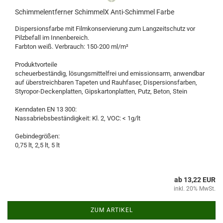
Schimmelentferner SchimmelX Anti-Schimmel Farbe
Dispersionsfarbe mit Filmkonservierung zum Langzeitschutz vor
Pilzbefall im Innenbereich.
Farbton weiß. Verbrauch: 150-200 ml/m²
Produktvorteile
scheuerbeständig, lösungsmittelfrei und emissionsarm, anwendbar
auf überstreichbaren Tapeten und Rauhfaser, Dispersionsfarben,
Styropor-Deckenplatten, Gipskartonplatten, Putz, Beton, Stein
Kenndaten EN 13 300:
Nassabriebsbeständigkeit: Kl. 2, VOC: < 1g/lt
Gebindegrößen:
0,75 lt, 2,5 lt, 5 lt
ab 13,22 EUR
inkl. 20% MwSt.
ZUM ARTIKEL