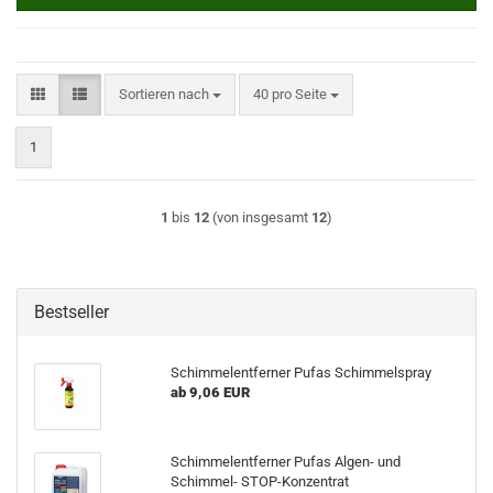
Sortieren nach
pro Seite
Sortieren nach
40 pro Seite
1
1
bis
12
(von insgesamt
12
)
Bestseller
Schimmelentferner Pufas Schimmelspray
ab 9,06 EUR
Schimmelentferner Pufas Algen- und
Schimmel- STOP-Konzentrat